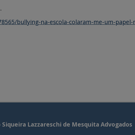
.
578565/bullying-na-escola-colaram-me-um-papel-
o Siqueira Lazzareschi de Mesquita Advogados