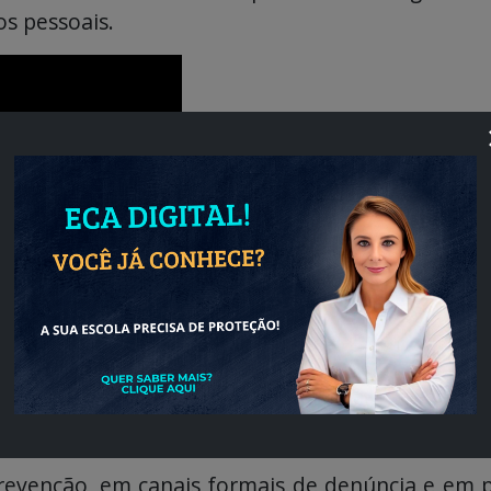
s pessoais.
 seguro, onde o diferente não seja punido, mas
 Onde os colegas não sejam cúmplices do riso ma
 prevenção, em canais formais de denúncia e e