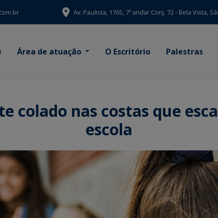
com.br
Av. Paulista, 1765, 7º andar Conj. 72 - Bela Vista, 
e
Área de atuação
O Escritório
Palestras
te colado nas costas que esca
escola