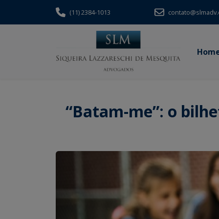
(11) 2384-1013
contato@slmadv.
Hom
“Batam-me”: o bilhe