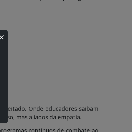
×
 respeitado. Onde educadores saibam
ldoso, mas aliados da empatia.
m programas contínuos de combate ao