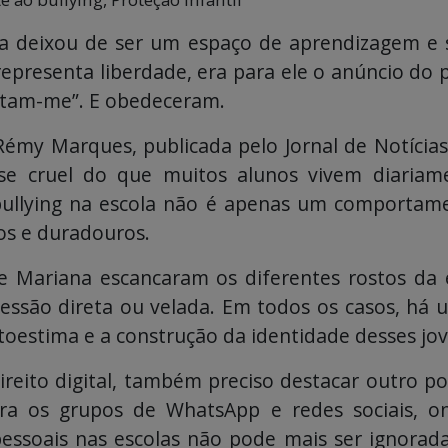
ola deixou de ser um espaço de aprendizagem e 
 representa liberdade, era para ele o anúncio do
atam-me”. E obedeceram.
Rémy Marques, publicada pelo Jornal de Notícia
ese cruel do que muitos alunos vivem diari
 o bullying na escola não é apenas um comporta
os e duradouros.
 e Mariana escancaram os diferentes rostos da e
ressão direta ou velada. Em todos os casos, há
utoestima e a construção da identidade desses jov
eito digital, também preciso destacar outro pon
ra os grupos de WhatsApp e redes sociais, 
essoais nas escolas não pode mais ser ignorad