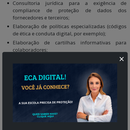
Consultoria jurídica para a exigência de
compliance de proteção de dados dos
fornecedores e terceiros;
Elaboração de políticas especializadas (códigos
de ética e conduta digital, por exemplo);
Elaboração de cartilhas informativas para
colaboradores;
×
Consultoria na gestão do consentimento e
anonimização dos dados;
Consultoria na adoção de medidas de
segurança da informação e medidas de
prevenção contra incidentes digitais;
Elaboração de relatório de impacto e due
diligence dos dados pessoais;
Cursos, palestras e treinamentos para público
ou equipe, que poderão ser presenciais ou
virtuais, com fornecimento de certificado de